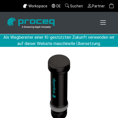
Workspace
DE
Suchen
Partner
Als Wegbereiter einer KI-gestützten Zukunft verwenden wir
auf dieser Website maschinelle Übersetzung.