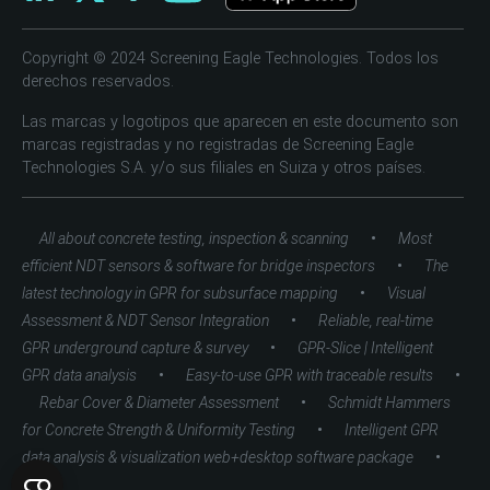
Copyright © 2024 Screening Eagle Technologies. Todos los
derechos reservados.
Las marcas y logotipos que aparecen en este documento son
marcas registradas y no registradas de Screening Eagle
Technologies S.A. y/o sus filiales en Suiza y otros países.
•
All about concrete testing, inspection & scanning
Most
•
efficient NDT sensors & software for bridge inspectors
The
•
latest technology in GPR for subsurface mapping
Visual
•
Assessment & NDT Sensor Integration
Reliable, real-time
•
GPR underground capture & survey
GPR-Slice | Intelligent
•
•
GPR data analysis
Easy-to-use GPR with traceable results
•
Rebar Cover & Diameter Assessment
Schmidt Hammers
•
for Concrete Strength & Uniformity Testing
Intelligent GPR
•
data analysis & visualization web+desktop software package