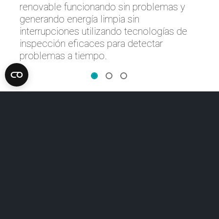
renovable funcionando sin problemas y
generando energía limpia sin
interrupciones utilizando tecnologías de
inspección eficaces para detectar
problemas a tiempo.
Descubra tecnologías
inteligentes para garantizar la
seguridad y longevidad de los
activos de energías
renovables, como turbinas
eólicas y paneles solares.