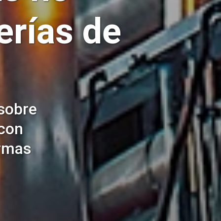
erías de
sobre
 con
ormas