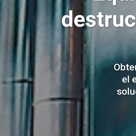
destruc
Obte
el 
solu