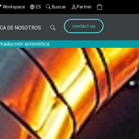
Workspace
ES
Buscar
Partner
contact-us
CA DE NOSOTROS
a traducción automática.