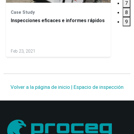
7
8
Case Study
Estudi
Inspecciones eficaces e informes rápidos
VSL As
9
inspe
Feb 23, 2021
Mar 15
Volver a la página de inicio | Espacio de inspección