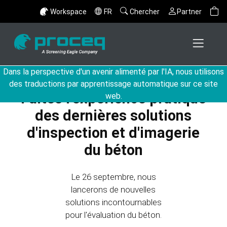
Workspace
FR
Chercher
Partner
Dans la perspective d'un avenir alimenté par l'IA, nous utilisons
des traductions par apprentissage automatique sur ce site
Faites l'expérience pratique
web.
des dernières solutions
d'inspection et d'imagerie
du béton
Le 26 septembre, nous
lancerons de nouvelles
solutions incontournables
pour l'évaluation du béton.