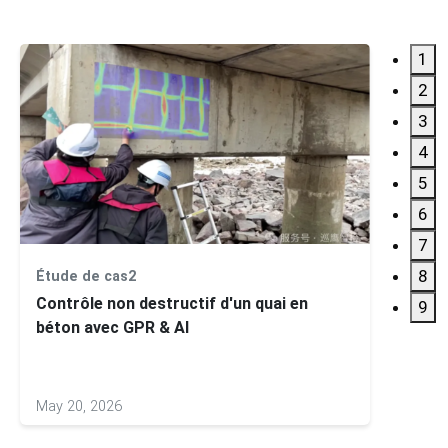
1
2
3
4
5
6
7
8
Étude de cas2
Applic
Contrôle non destructif d'un quai en
Essai
9
béton avec GPR & AI
voies 
May 20, 2026
Mar 01