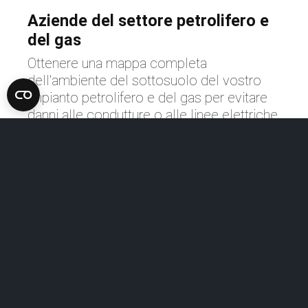
Aziende del settore petrolifero e
del gas
Ottenere una mappa completa
dell'ambiente del sottosuolo del vostro
impianto petrolifero e del gas per evitare
danni alle condutture o alle linee elettriche
esistenti.
Scoprite le soluzioni avanzate
di mappatura delle condotte