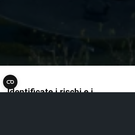
Identificate i rischi e i
problemi potenziali con una
precisione senza pari e una
visualizzazione superiore.