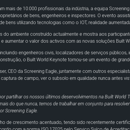
ram mais de 10.000 profissionais da indústria, a equipa Screeni
proprietários de bens, engenheiros e inspectores. O evento assi
 bens utilizando tecnologias como o IOT, realidade aumentada e 
s do ambiente construído actualmente e mostra aos participan
e aumentar o valor dos activos com as novas soluções Built W
incluindo engenheiros civis, localizadores de serviços públicos, 
onstrução, o Built World Keynote tornou-se um evento de grande
ser, CEO da Screening Eagle, juntamente com outros especiali
de captura de campo, ver o subsolo em qualidade nunca antes vi
partilhar os nossos últimos desenvolvimentos na Built World Te
a mais do que nunca, temos de trabalhar em conjunto para resolve
or Screening Eagle.
nho de crescimento acentuado, tendo sido recentemente certif
cordo com a norma ISO 17025 pelo Serviço Suíço de Acredita