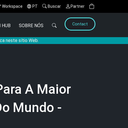
Workspace
PT
Buscar
Partner
Contact
 HUB
SOBRE NÓS
ca neste sítio Web.
Para A Maior
Do Mundo -