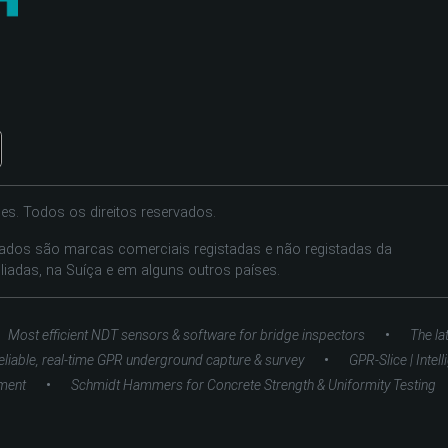
es. Todos os direitos reservados.
tados são marcas comerciais registadas e não registadas da
liadas, na Suíça e em alguns outros países.
•
Most efficient NDT sensors & software for bridge inspectors
The la
•
eliable, real-time GPR underground capture & survey
GPR-Slice | Intel
•
ment
Schmidt Hammers for Concrete Strength & Uniformity Testing