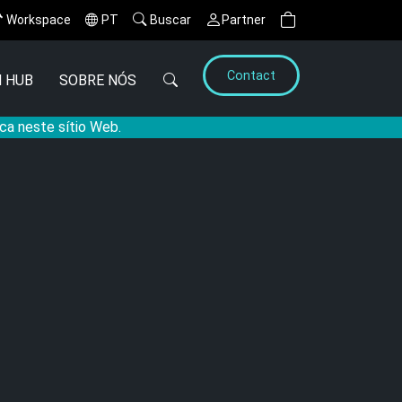
Workspace
PT
Buscar
Partner
Contact
 HUB
SOBRE NÓS
ca neste sítio Web.