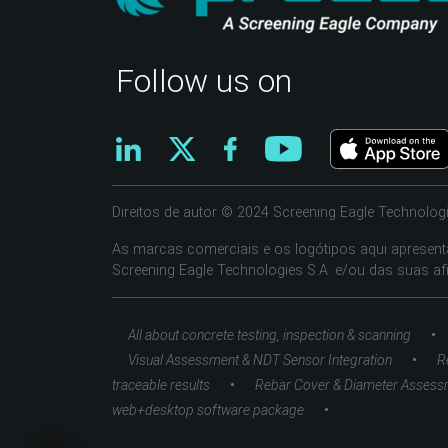
Follow us on
Direitos de autor © 2024 Screening Eagle Technologi
As marcas comerciais e os logótipos aqui apresen
Screening Eagle Technologies S.A. e/ou das suas afi
•
All about concrete testing, inspection & scanning
•
Visual Assessment & NDT Sensor Integration
R
•
traceable results
Rebar Cover & Diameter Assess
•
web+desktop software package