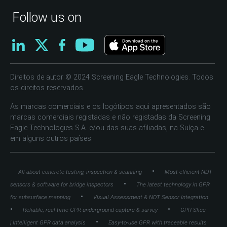
Follow us on
Direitos de autor © 2024 Screening Eagle Technologies. Todos
os direitos reservados.
As marcas comerciais e os logótipos aqui apresentados são
marcas comerciais registadas e não registadas da Screening
Eagle Technologies S.A. e/ou das suas afiliadas, na Suíça e
em alguns outros países.
•
All about concrete testing, inspection & scanning
Most efficient NDT
•
sensors & software for bridge inspectors
The latest technology in GPR
•
for subsurface mapping
Visual Assessment & NDT Sensor Integration
•
•
Reliable, real-time GPR underground capture & survey
GPR-Slice
•
| Intelligent GPR data analysis
Easy-to-use GPR with traceable results