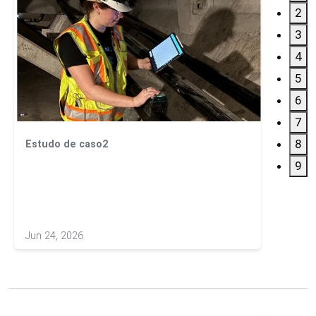
2
3
4
5
6
7
8
Estudo de caso2
Estud
Ensai
9
betão
Jun 24, 2026
May 20