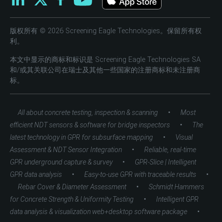
版权所有 © 2026 Screening Eagle Technologies。保留所有权
利。
本文中显示的商标和标识是 Screening Eagle Technologies SA
和/或其关联公司在瑞士及其他一些国家的注册商标和未注册商
标。
•
All about concrete testing, inspection & scanning
Most
•
efficient NDT sensors & software for bridge inspectors
The
•
latest technology in GPR for subsurface mapping
Visual
•
Assessment & NDT Sensor Integration
Reliable, real-time
•
GPR underground capture & survey
GPR-Slice | Intelligent
•
•
GPR data analysis
Easy-to-use GPR with traceable results
•
Rebar Cover & Diameter Assessment
Schmidt Hammers
•
for Concrete Strength & Uniformity Testing
Intelligent GPR
•
data analysis & visualization web+desktop software package