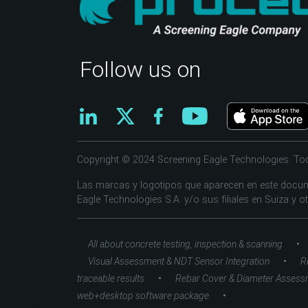
Follow us on
Copyright © 2024 Screening Eagle Technologies. To
Las marcas y logotipos que aparecen en este docum
Eagle Technologies S.A. y/o sus filiales en Suiza y o
•
All about concrete testing, inspection & scanning
•
Visual Assessment & NDT Sensor Integration
R
•
traceable results
Rebar Cover & Diameter Assess
•
web+desktop software package