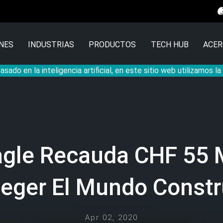
NES
INDUSTRIAS
PRODUCTOS
TECH HUB
ACER
sado en la inteligencia artificial, en este sitio web utilizamos l
agle Recauda CHF 55 M
teger El Mundo Constr
Apr 02, 2020