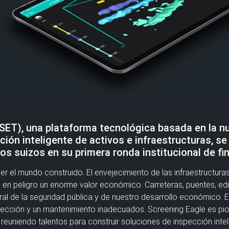
SET), una plataforma tecnológica basada en la n
ción inteligente de activos e infraestructuras, s
s suizos en su primera ronda institucional de fin
ger el mundo construido. El envejecimiento de las infraestructur
en peligro un enorme valor económico. Carreteras, puentes, edif
al de la seguridad pública y de nuestro desarrollo económico. Es
ección y un mantenimiento inadecuados. Screening Eagle es pione
 reuniendo talentos para construir soluciones de inspección intel