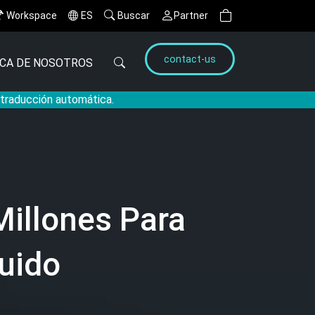
Workspace
ES
Buscar
Partner
contact-us
CA DE NOSOTROS
a traducción automática.
illones Para
uido