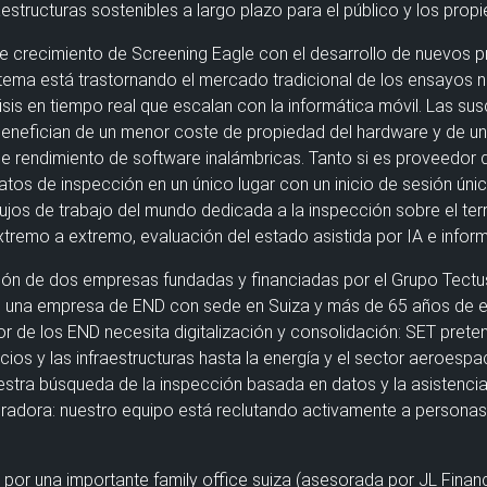
estructuras sostenibles a largo plazo para el público y los propi
de crecimiento de Screening Eagle con el desarrollo de nuevos pr
tema está trastornando el mercado tradicional de los ensayos n
sis en tiempo real que escalan con la informática móvil. Las sus
e benefician de un menor coste de propiedad del hardware y de un
e rendimiento de software inalámbricas. Tanto si es proveedor 
tos de inspección en un único lugar con un inicio de sesión únic
ujos de trabajo del mundo dedicada a la inspección sobre el terr
extremo a extremo, evaluación del estado asistida por IA e info
ión de dos empresas fundadas y financiadas por el Grupo Tectu
q, una empresa de END con sede en Suiza y más de 65 años de e
r de los END necesita digitalización y consolidación: SET preten
cios y las infraestructuras hasta la energía y el sector aeroes
stra búsqueda de la inspección basada en datos y la asistencia 
gradora: nuestro equipo está reclutando activamente a persona
 por una importante family office suiza (asesorada por JL Financ