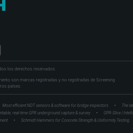
dos los derechos reservados.
ento son marcas registradas y no registradas de Screening
tros países.
•
Most efficient NDT sensors & software for bridge inspectors
The la
•
eliable, real-time GPR underground capture & survey
GPR-Slice | Intel
•
ment
Schmidt Hammers for Concrete Strength & Uniformity Testing