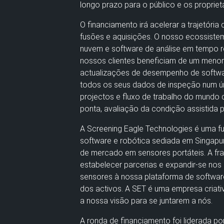
longo prazo para o público e os proprietá
O financiamento irá acelerar a trajetór
fusões e aquisições. O nosso ecossistem
nuvem e software de análise em tempo re
nossos clientes beneficiam de um menor
actualizações de desempenho de software
todos os seus dados de inspeção num úni
projectos e fluxo de trabalho do mundo d
ponta, avaliação da condição assistida p
A Screening Eagle Technologies é uma f
software e robótica sediada em Singapu
de mercado em sensores portáteis. A frag
estabelecer parcerias e expandir-se nos m
sensores à nossa plataforma de softwar
dos activos. A SET é uma empresa criativ
a nossa visão para se juntarem a nós.
A ronda de financiamento foi liderada po