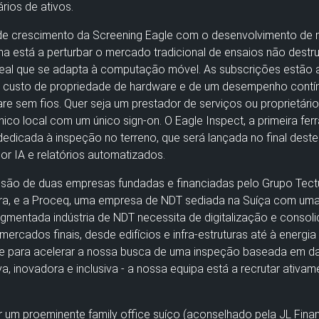
rios de ativos.
ia de crescimento da Screening Eagle com o desenvolvimento de 
a está a perturbar o mercado tradicional de ensaios não destru
al que se adapta à computação móvel. As subscrições estão a 
 custo de propriedade de hardware e de um desempenho contín
 sem fios. Quer seja um prestador de serviços ou proprietário 
co local com um único sign-on. O Eagle Inspect, a primeira fe
edicada à inspeção no terreno, que será lançada no final deste 
or IA e relatórios automatizados.
usão de duas empresas fundadas e financiadas pelo Grupo Tect
ra, e a Proceq, uma empresa de NDT sediada na Suíça com uma
mentada indústria de NDT necessita de digitalização e consolid
ercados finais, desde edifícios e infra-estruturas até à energia 
e para acelerar a nossa busca de uma inspeção baseada em da
a, inovadora e inclusiva - a nossa equipa está a recrutar ativam
r um proeminente family office suíço (aconselhado pela JL Fina