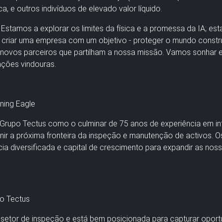
ca, e outros indivíduos de elevado valor líquido.
. Estamos a explorar os limites da física e a promessa da IA; e
a criar uma empresa com um objetivo - proteger o mundo constr
novos parceiros que partilham a nossa missão. Vamos sonhar em
rações vindouras.
ning Eagle
rupo Tectus como o culminar de 75 anos de experiência em infr
finir a próxima fronteira da inspeção e manutenção de activos. 
a diversificada e capital de crescimento para expandir as noss
po Tectus
 setor de inspeção e está bem posicionada para capturar oport