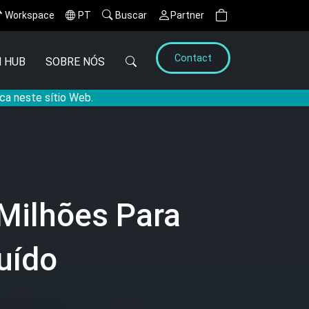
Workspace
PT
Buscar
Partner
Contact
 HUB
SOBRE NÓS
ca neste sítio Web.
Milhões Para
uído