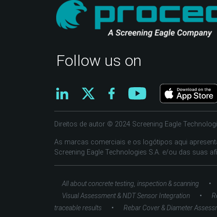
Follow us on
Direitos de autor © 2024 Screening Eagle Technologi
As marcas comerciais e os logótipos aqui apresen
Screening Eagle Technologies S.A. e/ou das suas afi
•
All about concrete testing, inspection & scanning
•
Visual Assessment & NDT Sensor Integration
R
•
traceable results
Rebar Cover & Diameter Assess