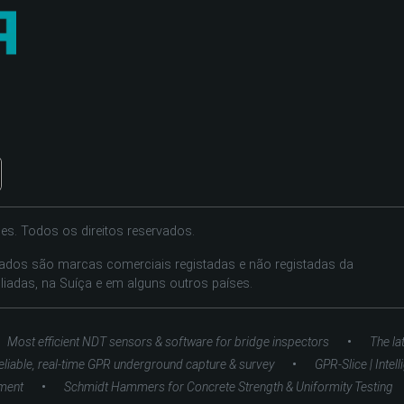
es. Todos os direitos reservados.
tados são marcas comerciais registadas e não registadas da
liadas, na Suíça e em alguns outros países.
•
Most efficient NDT sensors & software for bridge inspectors
The la
•
eliable, real-time GPR underground capture & survey
GPR-Slice | Intel
•
ment
Schmidt Hammers for Concrete Strength & Uniformity Testing