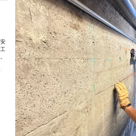
筑安
性工
果。
e