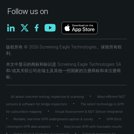
Follow us on
版权所有 © 2026 Screening Eagle Technologies。保留所有权
利。
本文中显示的商标和标识是 Screening Eagle Technologies SA
和/或其关联公司在瑞士及其他一些国家的注册商标和未注册商
标。
•
All about concrete testing, inspection & scanning
Most efficient NDT
•
sensors & software for bridge inspectors
The latest technology in GPR
•
for subsurface mapping
Visual Assessment & NDT Sensor Integration
•
•
Reliable, real-time GPR underground capture & survey
GPR-Slice
•
| Intelligent GPR data analysis
Easy-to-use GPR with traceable results
•
•
Rebar Cover & Diameter Assessment
Schmidt Hammers for