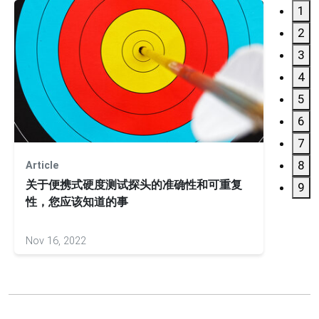
1
2
3
4
5
6
7
8
Article
Webin
关于便携式硬度测试探头的准确性和可重复
Equo
9
性，您应该知道的事
Nov 16, 2022
Aug 07