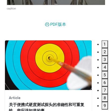
caption
PDF版本
1
2
3
4
5
6
7
8
Article
文章
关于便携式硬度测试探头的准确性和可重复
Equ
9
性，您应该知道的事