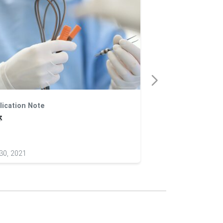
lication Note
Application Note
称
名称
30, 2021
Apr 30, 2021