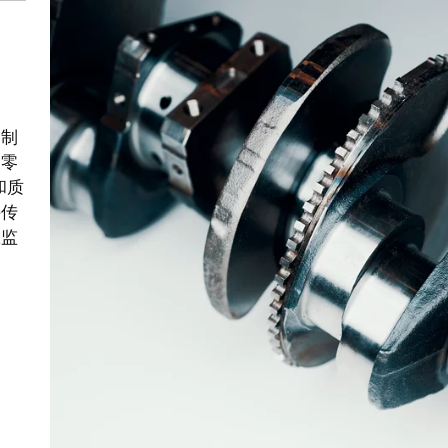
铝制
长零
和质
持传
效监