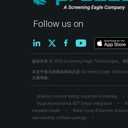
Follow us on
版权所有 © 2026 Screening Eagle Technologi
本文中显示的商标和标识是 Screening Eagle Tec
注册商标。
•
All about concrete testing, inspection & scanning
•
Visual Assessment & NDT Sensor Integration
R
•
traceable results
Rebar Cover & Diameter Assess
•
web+desktop software package