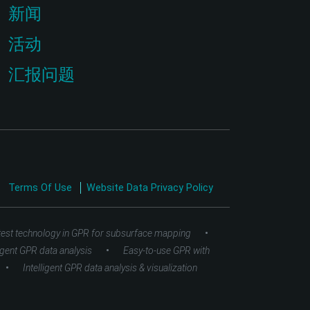
新闻
活动
汇报问题
Terms Of Use
Website Data Privacy Policy
•
test technology in GPR for subsurface mapping
•
ligent GPR data analysis
Easy-to-use GPR with
•
Intelligent GPR data analysis & visualization