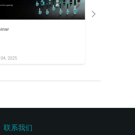
inar
文章
Equotip 便携
指南
 04, 2025
Apr 13, 2026
联系我们