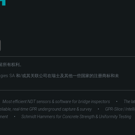
es。保留所有权利。
hnologies SA 和/或其关联公司在瑞士及其他一些国家的注册商标和未
•
Most efficient NDT sensors & software for bridge inspectors
The la
•
eliable, real-time GPR underground capture & survey
GPR-Slice | Intel
•
ment
Schmidt Hammers for Concrete Strength & Uniformity Testing