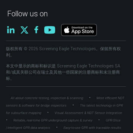
Follow us on
版权所有 © 2026 Screening Eagle Technologies。保留所有权
利。
本文中显示的商标和标识是 Screening Eagle Technologies SA
和/或其关联公司在瑞士及其他一些国家的注册商标和未注册商
标。
•
All about concrete testing, inspection & scanning
Most efficient NDT
•
sensors & software for bridge inspectors
The latest technology in GPR
•
for subsurface mapping
Visual Assessment & NDT Sensor Integration
•
•
Reliable, real-time GPR underground capture & survey
GPR-Slice
•
| Intelligent GPR data analysis
Easy-to-use GPR with traceable results