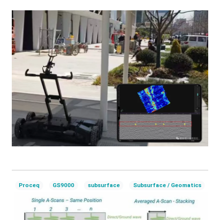
Proceq
GS9000
subsurface
Subsurface / Geomatics