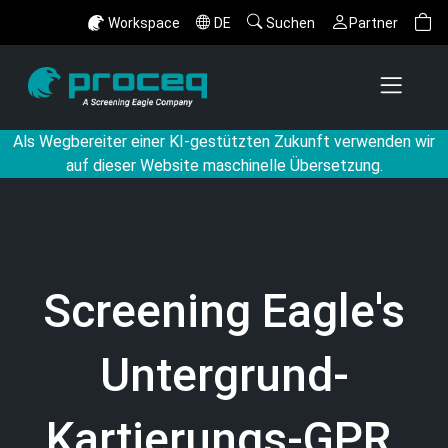
Workspace
DE
Suchen
Partner
Als Wegbereiter einer KI-gestützten Zukunft verwenden wir
auf dieser Website maschinelle Übersetzung.
Screening Eagle's
Untergrund-
Kartierungs-GPR,