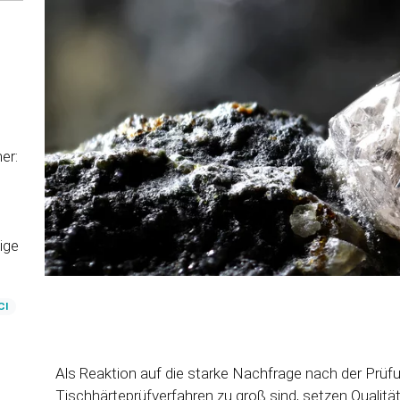
er:
ige
CI
Als Reaktion auf die starke Nachfrage nach der Prüf
Tischhärteprüfverfahren zu groß sind, setzen Qualit