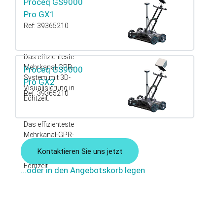
Proceq GS9000
Pro GX1
Ref: 39365210
Das effizienteste
Mehrkanal-GPR-
Proceq GS9000
System mit 3D-
Pro GX2
Visualisierung in
Ref: 39365210
Echtzeit.
Das effizienteste
Mehrkanal-GPR-
System mit 3D-
Kontaktieren Sie uns jetzt
Visualisierung in
Echtzeit.
...oder in den Angebotskorb legen