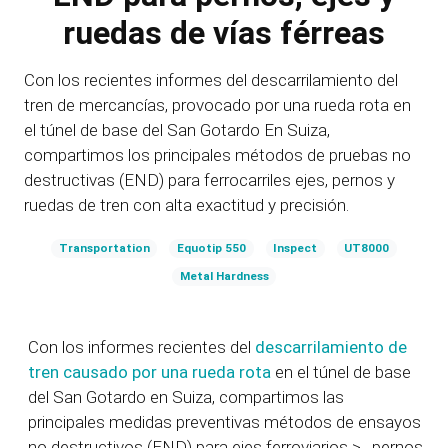
ruedas de vías férreas
Con los recientes informes del descarrilamiento del
tren de mercancías, provocado por una rueda rota en
el túnel de base del San Gotardo En Suiza,
compartimos los principales
métodos de pruebas no
destructivas (END)
para ferrocarriles
ejes,
pernos
y
ruedas de tren con alta exactitud y precisión.
Transportation
Equotip 550
Inspect
UT8000
Metal Hardness
Con los informes recientes del
descarrilamiento de
tren causado por una rueda rota
en el túnel de base
del San Gotardo en Suiza, compartimos las
principales medidas preventivas
métodos de ensayos
no destructivos (END)
para ejes ferroviarios
> ,
pernos