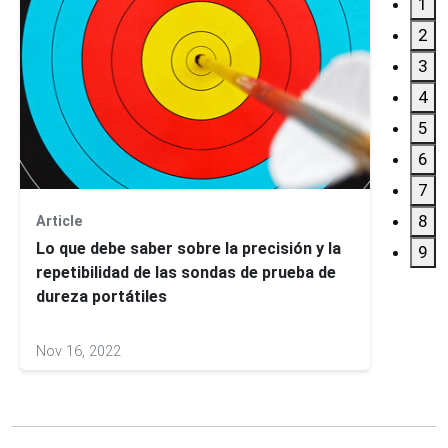
1
2
3
4
5
6
7
8
Article
Webin
Lo que debe saber sobre la precisión y la
Introd
9
repetibilidad de las sondas de prueba de
hormi
dureza portátiles
Nov 16, 2022
Aug 09