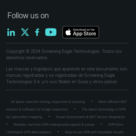
Follow us on
Copyright © 2024 Screening Eagle Technologies. Todos los
derechos reservados.
Las marcas y logotipos que aparecen en este documento son
marcas registradas y no registradas de Screening Eagle
Technologies S.A. y/o sus filiales en Suiza y otros países.
•
All about concrete testing, inspection & scanning
Most efficient NDT
•
sensors & software for bridge inspectors
The latest technology in GPR
•
for subsurface mapping
Visual Assessment & NDT Sensor Integration
•
•
Reliable, real-time GPR underground capture & survey
GPR-Slice
•
| Intelligent GPR data analysis
Easy-to-use GPR with traceable results