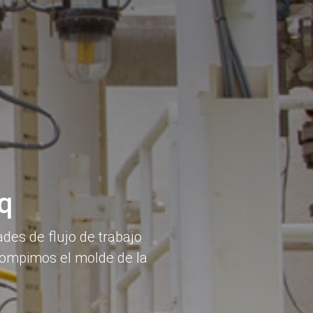
q
ades de flujo de trabajo
 rompimos el molde de la