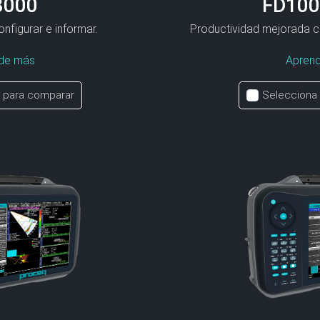
8000
FD100
nfigurar e informar.
Productividad mejorada c
de más
Apren
 para comparar
Selecciona