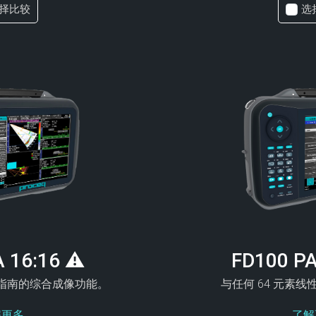
择比较
选
A 16:16 ⚠
FD100 PA
指南的综合成像功能。
与任何 64 元素
解更多
了解