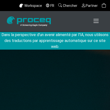
Workspace
FR
Chercher
Partner
Dans la perspective d'un avenir alimenté par l'IA, nous utilisons
des traductions par apprentissage automatique sur ce site
web.