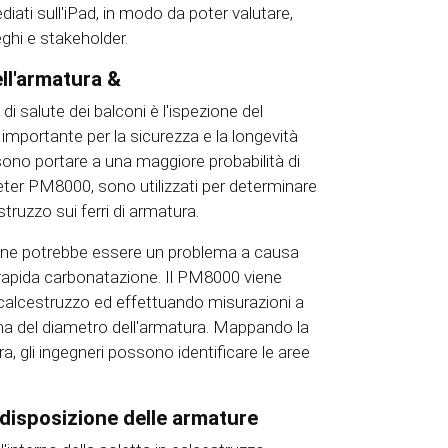
ati sull'iPad, in modo da poter valutare,
eghi e stakeholder.
ll'armatura &
di salute dei balconi è l'ispezione del
 importante per la sicurezza e la longevità
ossono portare a una maggiore probabilità di
eter PM8000, sono utilizzati per determinare
truzzo sui ferri di armatura.
osione potrebbe essere un problema a causa
a rapida carbonatazione. Il PM8000 viene
l calcestruzzo ed effettuando misurazioni a
stima del diametro dell'armatura. Mappando la
a, gli ingegneri possono identificare le aree
disposizione delle armature