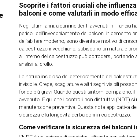
Scoprite i fattori cruciali che influenza
balconi e come valutarli in modo effic
le
Negli ultimi anni, alcuni incidenti avvenuti in Francia
pericoli dell'invecchiamento dei balconi in cemento 
dell'abitare moderno, sono diventate motivo di cresce
calcestruzzo invecchiano, subiscono un naturale proc
all'interno del calcestruzzo può corrodersi, portando a
analisi, al crollo.
La natura insidiosa del deterioramento del calcestru
invisibile. Crepe, scagliature e altri segni visibili posso
fondo più gravi. Quando questi sintomi compaiono, il 
avvenuto. È qui che i controlli non distruttivi (NDT) s
manutenzione preventiva. Questa nota applicativa des
sicurezza e la longevità dei balconi in calcestruzzo.
Come verificare la sicurezza dei balconi 