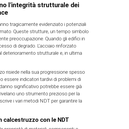
no l'integrità strutturale dei
ace
 hanno tragicamente evidenziato i potenziali
armato. Queste strutture, un tempo simbolo
nte preoccupazione. Quando gli edifici in
esso di degrado. L'acciaio rinforzato
l deterioramento strutturale e, in ultima
zzo risiede nella sua progressione spesso
no essere indicatori tardivi di problemi di
danno significativo potrebbe essere già
i rivelano uno strumento prezioso per la
crive i vari metodi NDT per garantire la
in calcestruzzo con le NDT