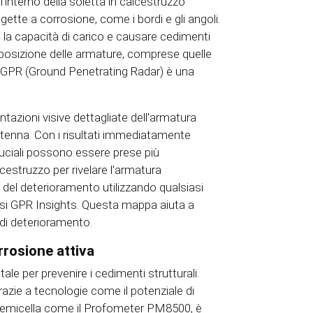
interno della soletta in calcestruzzo
ette a corrosione, come i bordi e gli angoli.
 la capacità di carico e causare cedimenti
sposizione delle armature, comprese quelle
ia GPR (Ground Penetrating Radar) è una
tazioni visive dettagliate dell'armatura
ntenna. Con i risultati immediatamente
i cruciali possono essere prese più
cestruzzo per rivelare l'armatura
 del deterioramento utilizzando qualsiasi
isi GPR Insights. Questa mappa aiuta a
à di deterioramento.
orrosione attiva
le per prevenire i cedimenti strutturali.
azie a tecnologie come il potenziale di
i semicella come il Profometer PM8500, è