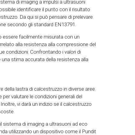
stema di imaging a impulsi a ultrasuoni
ssibile identificare il punto con il risultato
cestruzzo. Da qui si può pensare di prelevare
ione secondo gli standard EN13791.
ò essere facilmente misurata con un
orrelato alla resistenza alla compressione del
e condizioni. Confrontando i valori di
re una stima accurata della resistenza alla
della lastra di calcestruzzo in diverse aree.
per valutare le condizioni generali del
noltre, vi darà un indizio se il calcestruzzo
scoste.
il sistema di imaging a ultrasuoni ad eco
nda utilizzando un dispositivo come il Pundit