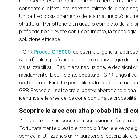
Conoscere l'esatto posizionamento delle armature all'
consente di effettuare ispezioni mirate delle aree sogg
Un cattivo posizionamento delle armature può ridurre
strutturali. Per ottenere un quadro completo della di
profonde non rilevate con il coprimetro, la tecnolog
soluzione efficace.
Il GPR
Proceq GP8000
, ad esempio, genera rappresen
superficiale e profonda con un solo passaggio dell'a
visualizzabili sull'iPad in alta risoluzione, le decision
rapidamente. È sufficiente spostare il GPR lungo il cal
sottostante. È inoltre possibile sviluppare una mappa
GPR Proceq e il software di post-elaborazione e anal
identificare le aree del balcone con un'alta probabilit
Scoprire le aree con alta probabilità di c
L'individuazione precoce della corrosione è fondamenta
Fortunatamente questo è molto più facile e veloce gr
semicella. Utilizzando un misuratore di potenziale d