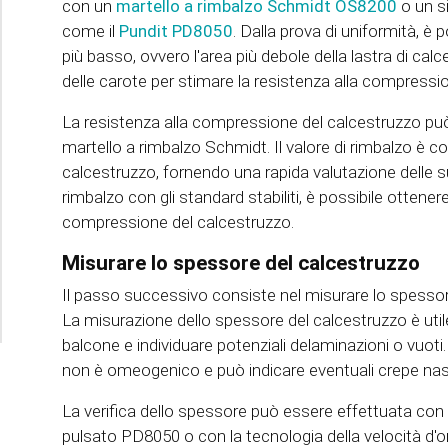
con un
martello a rimbalzo Schmidt OS8200
o un si
come il
Pundit PD8050
. Dalla prova di uniformità, è po
più basso, ovvero l'area più debole della lastra di cal
delle carote per stimare la resistenza alla compress
La resistenza alla compressione del calcestruzzo pu
martello a rimbalzo Schmidt. Il valore di rimbalzo è c
calcestruzzo, fornendo una rapida valutazione delle su
rimbalzo con gli standard stabiliti, è possibile ottene
compressione del calcestruzzo.
Misurare lo spessore del calcestruzzo
Il passo successivo consiste nel misurare lo spessore 
La misurazione dello spessore del calcestruzzo è utile 
balcone e individuare potenziali delaminazioni o vuoti. I
non è omeogenico e può indicare eventuali crepe na
La verifica dello spessore può essere effettuata con 
pulsato PD8050 o con la tecnologia della velocità d'o