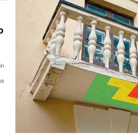
o
 in
ti