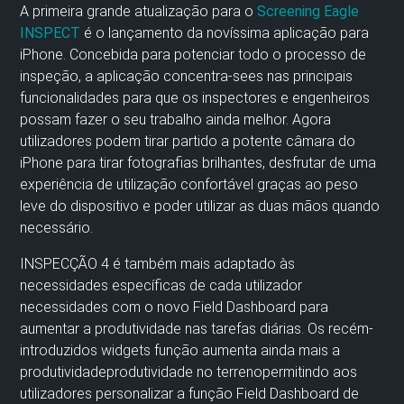
A primeira grande atualização para o
Screening Eagle
INSPECT
é o lançamento da novíssima aplicação para
iPhone. Concebida para potenciar todo o processo de
inspeção, a aplicação
concentra-se
es
nas principais
funcionalidades para que os inspectores e engenheiros
possam fazer o seu trabalho ainda melhor.
Agora
utilizadores
podem
tirar partido
a potente câmara do
iPhone para tirar fotografias brilhantes,
desfrutar de uma
experiência de utilização confortável graças ao peso
leve do dispositivo e poder utilizar as duas mãos quando
necessário
.
INSPECÇÃO
4
é também mais adaptado às
necessidades específicas de cada utilizador
necessidades
com o novo Field Dashboard para
aumentar a produtividade nas tarefas diárias.
Os recém-
introduzidos
widgets
função
aumenta ainda mais a
produtividade
produtividade
no terreno
permitindo aos
utilizadores personalizar a função
F
ield
D
ashboard
de