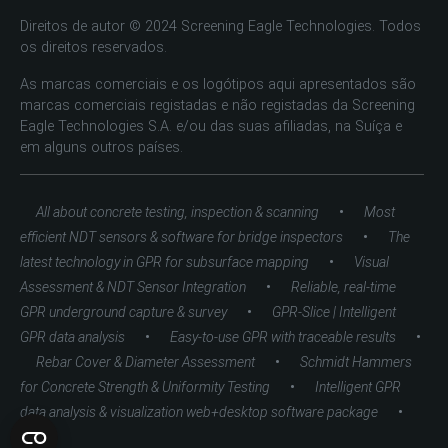
Direitos de autor © 2024 Screening Eagle Technologies. Todos
os direitos reservados.
As marcas comerciais e os logótipos aqui apresentados são
marcas comerciais registadas e não registadas da Screening
Eagle Technologies S.A. e/ou das suas afiliadas, na Suíça e
em alguns outros países.
•
All about concrete testing, inspection & scanning
Most
•
efficient NDT sensors & software for bridge inspectors
The
•
latest technology in GPR for subsurface mapping
Visual
•
Assessment & NDT Sensor Integration
Reliable, real-time
•
GPR underground capture & survey
GPR-Slice | Intelligent
•
•
GPR data analysis
Easy-to-use GPR with traceable results
•
Rebar Cover & Diameter Assessment
Schmidt Hammers
•
for Concrete Strength & Uniformity Testing
Intelligent GPR
•
data analysis & visualization web+desktop software package