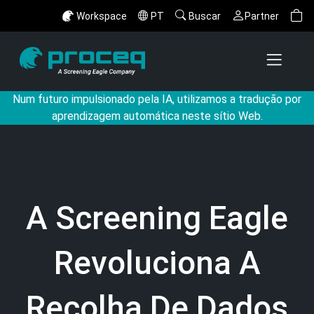
Workspace
PT
Buscar
Partner
Num futuro impulsionado pela IA, utilizamos a tradução por
aprendizagem automática neste sítio Web.
A Screening Eagle
Revoluciona A
Recolha De Dados