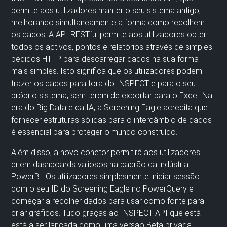
permite aos utilizadores manter o seu sistema antigo,
melhorando simultaneamente a forma como recolhem
os dados. A
API RESTful permite aos
utilizadores
obter
todos os activos, pontos e relatórios através de simples
pedidos HTTP
para
descarregar dados na sua forma
mais simples.
Isto significa que
os utilizadores podem
trazer os dados para fora do INSPECT e para o seu
próprio sistema, sem terem de exportar para o Excel.
Na
era do Big Data e da IA, a Screening Eagle acredita que
fornecer
estruturas sólidas para o intercâmbio de dados
é essencial para proteger o mundo construído.
Além disso,
a
novo
conetor
permitirá aos
utilizadores
criem dashboards valiosos na
padrão da indústria
PowerBI
.
Os utilizadores
simplesmente
iniciar sessão
com o seu
ID do Screening Eagle no
PowerQuery
e
começar a recolher dados
para usar
como fonte para
criar
gráficos.
Tudo graças ao I
NSPECT
API
que está
está a ser lançada como uma versão Beta privada
.