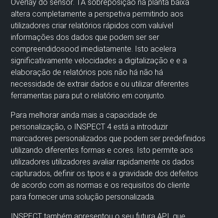
Overlay
do sensor
.
T
A sobreposição na
planta baixa
altera completamente a perspetiva
permitindo aos
utilizadores criar
relatórios rápidos com
v
aluível
informações dos dados que podem ser
ser
compreendidos
oo
d
imediatamente
.
Isto acelera
significativamente
velocidade
s
a digitalização
e
e a
elaboração de relatórios
pois não há
não há
necessidade de extrair dados e
ou utilizar
diferentes
ferramentas para
p
ut
o relatório em conjunto
.
Para melhorar ainda mais a capacidade de
personalização, o INSPECT 4
está a introduzir
marcadores personalizados que podem ser predefinidos
utilizando diferentes
formas
e
cores
.
Isto
permite aos
utilizadores
utilizadores
avaliar rapidamente os dados
capturados,
definir os tipos e a gravidade dos defeitos
de acordo com as normas e os requisitos do cliente
para
fornecer
uma solução personalizada.
I
NSPECT
também apresentou o seu
futura
API
,
que