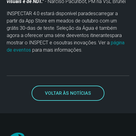
visuais e de NDT."
-
Narciso
Pacuribot
, PM na VSL Brunei
INSPECTAR
4
.0
estará
disponível para
descarregar
a
partir da App
S
tore
em meados de outubro
com um
grátis
30-
dias de teste.
Seleção da Águia
é
também
agora
a oferecer uma série de
eventos itinerantes
para
mostrar o
INSPECT e os
outras
inovações. Ver
a
página
de eventos
para mais informações
.
VOLTAR ÀS NOTÍCIAS