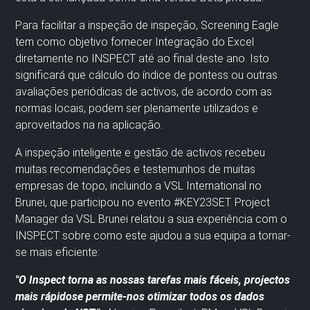
Para
facilitar
a inspeção
de inspeção,
Screening Eagle
tem como objetivo
fornecer
Integração do Excel
diretamente no I
NSPECT
até ao final deste ano.
Isto
significará que
cálculo do índice de pontes
s
ou outras
avaliações periódicas de activos, de acordo com as
normas locais, podem ser plenamente utilizados e
aproveitados na
na aplicação.
A inspeção inteligente
e gestão de activos
recebeu
muitas recomendações e testemunhos de muitas
empresas de topo, incluindo a VSL International no
Brunei, que
participou
no evento #KEY23SET. P
roject
Manager
da VSL Brunei relatou a sua experiência com o
INSPECT
sobre
como este ajudou a sua equipa a tornar-
se mais eficiente
:
"
O Inspect torna as nossas tarefas mais fáceis,
projectos
mais rápidos
e permite-nos otimizar todos os dados