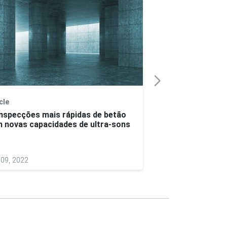
cle
Nota de aplicação
Inspecções mais rápidas de betão
Inspecção Multit
 novas capacidades de ultra-sons
Aumento da Produ
Construção de P
09, 2022
Jan 12, 2022