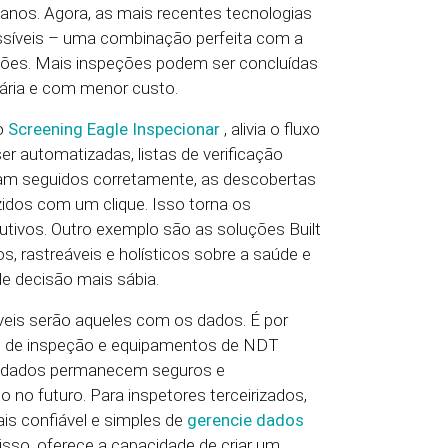
anos. Agora, as mais recentes tecnologias
ssíveis – uma combinação perfeita com a
ções. Mais inspeções podem ser concluídas
ria e com menor custo.
mo
Screening Eagle Inspecionar
, alivia o fluxo
er automatizadas, listas de verificação
am seguidos corretamente, as descobertas
zidos com um clique. Isso torna os
utivos. Outro exemplo são as soluções Built
, rastreáveis e holísticos sobre a saúde e
de decisão mais sábia.
áveis serão aqueles com os dados. É por
s de inspeção e equipamentos de NDT
 Os dados permanecem seguros e
 no futuro. Para inspetores terceirizados,
ais confiável e simples de
gerencie dados
isso, oferece a capacidade de criar um