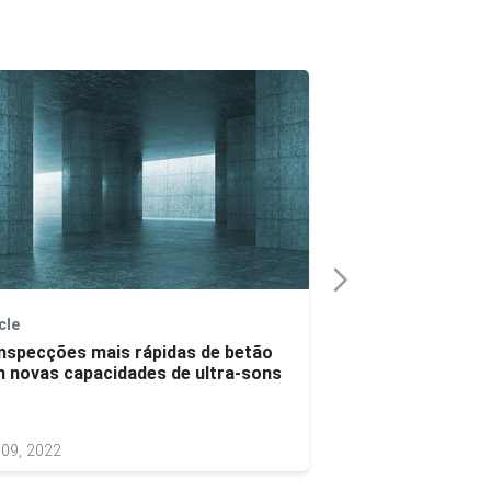
cle
Nota de aplicação
Inspecções mais rápidas de betão
Inspecção Multit
 novas capacidades de ultra-sons
Aumento da Produ
Construção de P
09, 2022
Jan 12, 2022