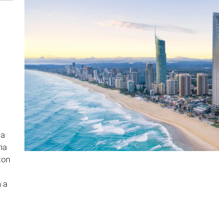
da
ia
ton
a a