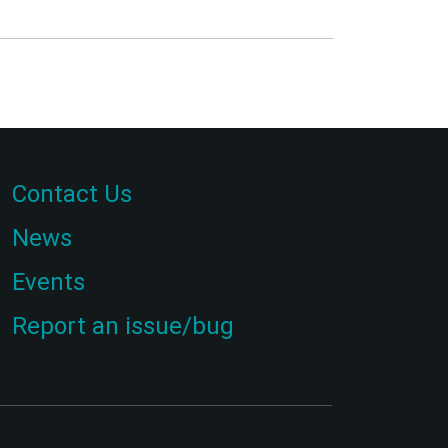
Contact Us
News
Events
Report an issue/bug