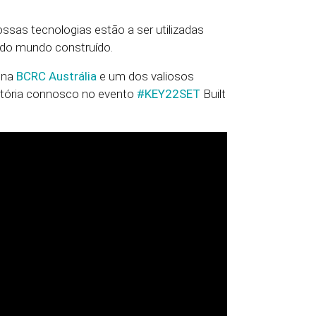
ssas tecnologias estão a ser utilizadas
 do mundo construído.
 na
BCRC Austrália
e um dos valiosos
istória connosco no evento
#KEY22SET
Built