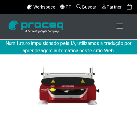
Workspace
PT
Buscar
Partner
Num futuro impulsionado pela IA, utilizamos a tradução por
aprendizagem automática neste sítio Web.