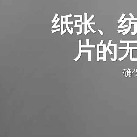
纸张、
片的
确