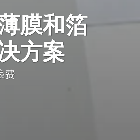
薄膜和箔
决方案
浪费