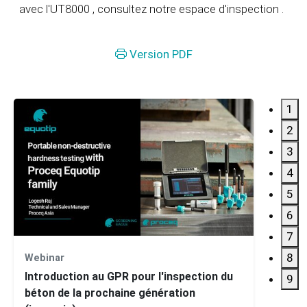
avec l'UT8000
, consultez notre espace d'inspection
.
Version PDF
1
2
3
4
5
6
7
8
Webinar
Webin
Introduction au GPR pour l'inspection du
9
béton de la prochaine génération