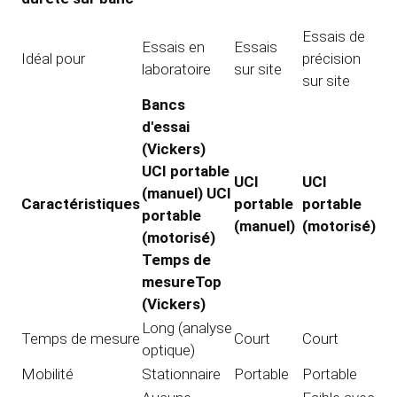
Essais de
Essais en
Essais
Idéal pour
précision
laboratoire
sur site
sur site
Bancs
d'essai
(Vickers)
UCI portable
UCI
UCI
(manuel) UCI
Caractéristiques
portable
portable
portable
(manuel)
(motorisé)
(motorisé)
Temps de
mesureTop
(Vickers)
Long (analyse
Temps de mesure
Court
Court
optique)
Mobilité
Stationnaire
Portable
Portable