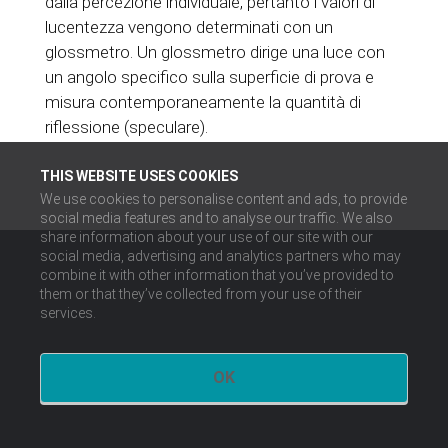
dalla percezione individuale, pertanto i valori di
lucentezza vengono determinati con un
glossmetro. Un glossmetro dirige una luce con
un angolo specifico sulla superficie di prova e
misura contemporaneamente la quantità di
riflessione (speculare).
THIS WEBSITE USES COOKIES
We use cookies to personalise content and ads, to provide
social media features and to analyse our traffic. We also
share information about your use of our site with our
social media, advertising and analytics partners who may
combine it with other information that you’ve provided to
them or that they’ve collected from your use of their
services.
OK