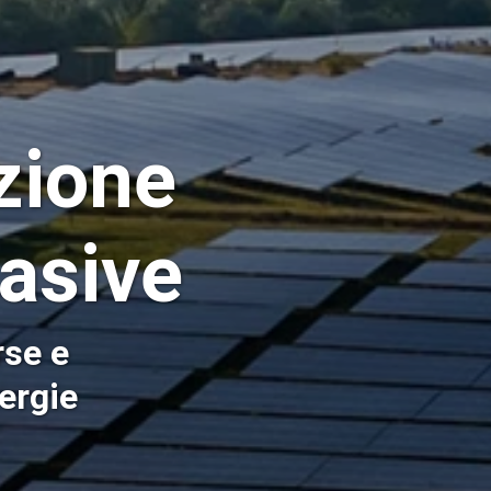
azione
asive
rse e
nergie