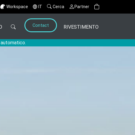
Workspace
IT
Cerca
Partner
Contact
O
RIVESTIMENTO
o automatico.