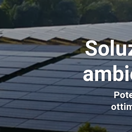
Soluz
ambi
Pote
ottim