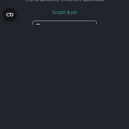
Scopri di più
Seleziona per confrontare
ZAA2600.SW