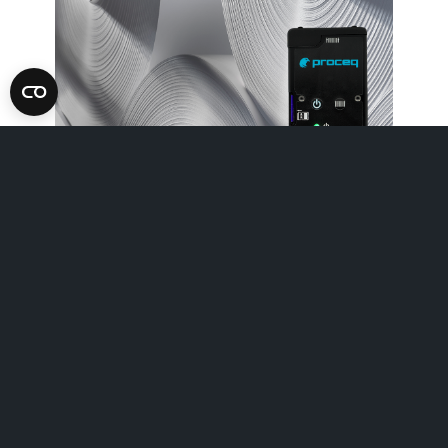
Events
Inspection industry
Screening Eagle Digital Keynote.
Streamed live to an interna
Scopri di più