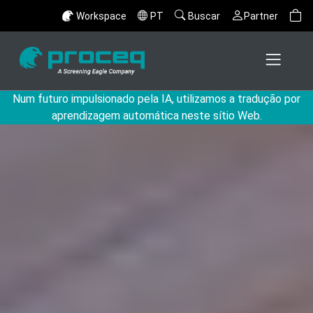
Workspace
PT
Buscar
Partner
Num futuro impulsionado pela IA, utilizamos a tradução por
aprendizagem automática neste sítio Web.