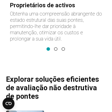
Proprietários de activos
i
Obtenha uma compreensão abrangente do
e
estado estrutural das suas pontes,
o
permitindo-lhe dar prioridade à
manutenção, otimizar os custos e
prolongar a sua vida útil.
Explorar soluções eficientes
de avaliação não destrutiva
de pontes