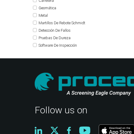
Carretera
Geomática
Metal
Martillos De Rebote Schmidt
Detección De Fallos
Pruebas De Dureza
Software De Inspección
Follow us on