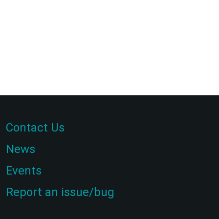
Contact Us
News
Events
Report an issue/bug