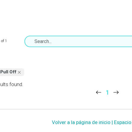
 of 1
Pull Off
ults found.
1
Volver a la página de inicio | Espaci