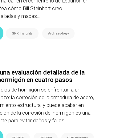
 marcar en el cementerio de Lebanon en
 Vea cómo Bill Steinhart creó
alladas y mapas...
GPR Insights
Archaeology
una evaluación detallada de la
 hormigón en cuatro pasos
icios de hormigón se enfrentan a un
lazo: la corrosión de la armadura de acero,
imiento estructural y puede acabar en
ción de la corrosión del hormigón es una
e para evitar daños y fallos...