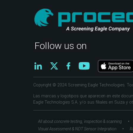
Follow us on
Copyright © 2024 Screening Eagle Technologies. To
Las marcas y logotipos que aparecen en este docum
Eagle Technologies S.A. y/o sus filiales en Suiza y o
•
All about concrete testing, inspection & scanning
•
Visual Assessment & NDT Sensor Integration
R