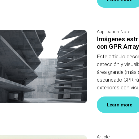
Application Note
Imágenes estru
con GPR Array
Este artículo descr
detección y visual
área grande (más 
escaneado GPR ráp
exteriores con visu
Learn more
Article