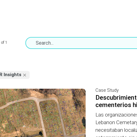
 of 1
R Insights
Case Study
Descubrimiento
cementerios h
Las organizaciones
Lebanon Cemetary
necesitaban locali