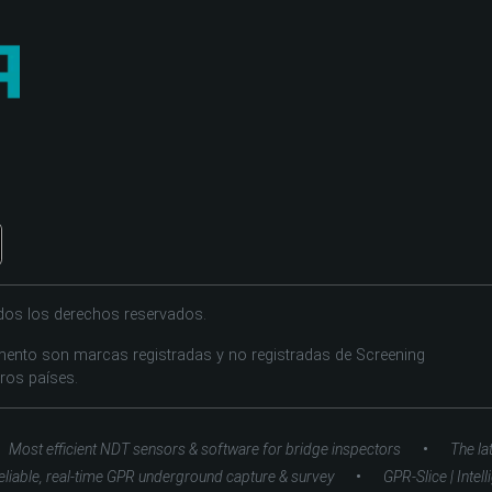
dos los derechos reservados.
ento son marcas registradas y no registradas de Screening
tros países.
•
Most efficient NDT sensors & software for bridge inspectors
The la
•
eliable, real-time GPR underground capture & survey
GPR-Slice | Intel