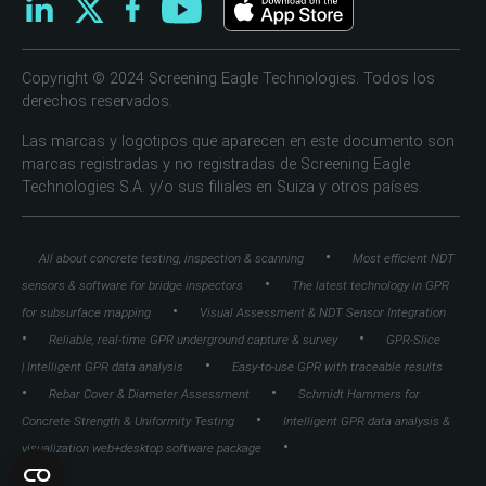
Copyright © 2024 Screening Eagle Technologies. Todos los
derechos reservados.
Las marcas y logotipos que aparecen en este documento son
marcas registradas y no registradas de Screening Eagle
Technologies S.A. y/o sus filiales en Suiza y otros países.
•
All about concrete testing, inspection & scanning
Most efficient NDT
•
sensors & software for bridge inspectors
The latest technology in GPR
•
for subsurface mapping
Visual Assessment & NDT Sensor Integration
•
•
Reliable, real-time GPR underground capture & survey
GPR-Slice
•
| Intelligent GPR data analysis
Easy-to-use GPR with traceable results
•
•
Rebar Cover & Diameter Assessment
Schmidt Hammers for
•
Concrete Strength & Uniformity Testing
Intelligent GPR data analysis &
•
visualization web+desktop software package