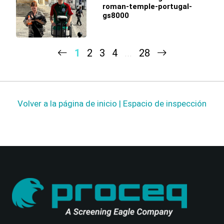
roman-temple-portugal-
gs8000
1
2
3
4
...
28
Volver a la página de inicio | Espacio de inspección