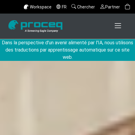
Workspace
FR
Chercher
Partner
Dans la perspective d'un avenir alimenté par l'IA, nous utilisons
des traductions par apprentissage automatique sur ce site
web.