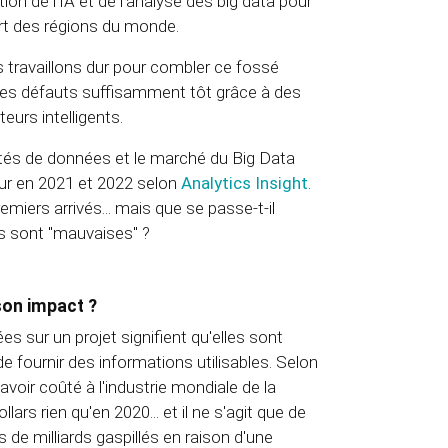
ion de l'IA et de l'analyse des big data pour
art des régions du monde.
travaillons dur pour combler ce fossé
 les défauts suffisamment tôt grâce à des
eurs intelligents.
tés de données et le marché du Big Data
leur en 2021 et 2022 selon
Analytics Insight
.
emiers arrivés... mais que se passe-t-il
s sont "mauvaises" ?
son impact ?
 sur un projet signifient qu'elles sont
 fournir des informations utilisables. Selon
voir coûté à l'industrie mondiale de la
ars rien qu'en 2020... et il ne s'agit que de
rs de milliards gaspillés en raison d'une