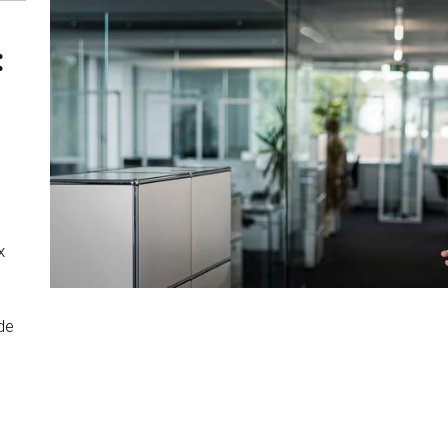
 :
x
de