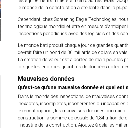
les équipements miniers et bien d'autres. Mais l'adopt
le monde de la construction a été lente dans la plup
Cependant, chez Screening Eagle Technologies, nous 
technologique mondial et être en mesure d'anticiper
inspections périodiques avec des logiciels et des capt
Le monde bâti produit chaque jour de grandes quanti
devrait faire un bond de 30 milliards de dollars en va
La création de valeur est à portée de main pour les pr
lorsque les énormes quantités de données collectée
Mauvaises données
Qu'est-ce qu'une mauvaise donnée
et quel est 
Dans le monde des inspections, de mauvaises données
inexactes, incomplètes, incohérentes ou incapables de
le récent rapport
, les mauvaises données pourraient a
construction la somme colossale de 1,84 trillion de doll
l'industrie de la construction. Ajoutez à cela les millie