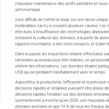
mauvaise maintenance des actifs existants et vous o
astronomique.
Il est difficile de mettre le doigt sur une raison uniq
inutilisables, car il y a souvent plusieurs causes. L
être dues à l'insuffisance des technologies déployée
entravent la collecte des données, à la perte de donn
rapports incomplets, à des tests inexacts, et à bien 
Dans le passé, les inspections étaient effectuées sur
ramenées au bureau pour être traitées, ce qui pouvai
obtenir des informations. Les données étaient partagé
USB qui se perdaient inévitablement avec le temps.
Aujourd'hui, la productivité, l'efficacité et la précisi
décisions rapides et éclairées puissent être prises di
décisions rapides fondées sur des données erronées 
susmentionné a montré qu'en 2020, une mauvaise déci
données erronées et que 14 % de tous les travaux de 