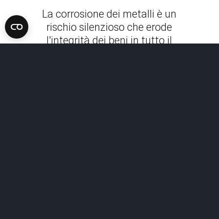
La corrosione dei metalli è un
rischio silenzioso che erode
l'integrità dei beni in tutto il
mondo. Per combattere
questa minaccia, le soluzioni di
mappatura della corrosione
forniscono un quadro chiaro
delle aree corrose,
consentendo di dare priorità
alle riparazioni, ottimizzare i
programmi di manutenzione e
prevenire costosi guasti.
Scoprite queste soluzioni
efficaci e preservate la
longevità dei vostri beni
metallici.