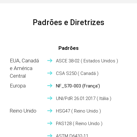
Padrões e Diretrizes
Padrões
EUA, Canadá
ASCE 38-02
( Estados Unidos )
e América
CSA S250
( Canadá )
Central
Europa
NF_S70-003
(França')
UNI/PdR 26.01:2017
( Itália )
Reino Unido
HSG47
( Reino Unido )
PAS128
( Reino Unido )
ASTM D6432-11