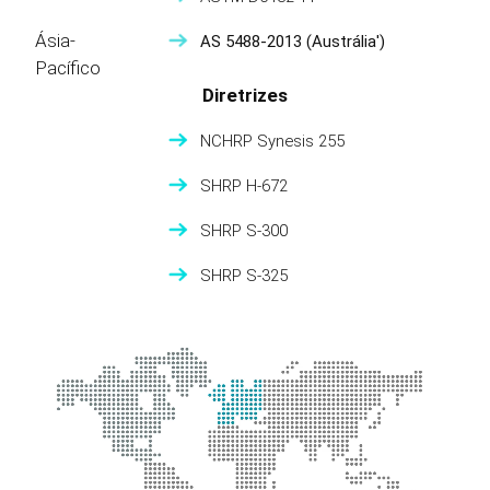
Ásia-
AS 5488-2013
(Austrália')
Pacífico
Diretrizes
NCHRP Synesis 255
SHRP H-672
SHRP S-300
SHRP S-325