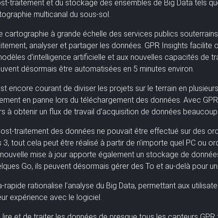
ost-traitement et du stockage des ensembles de Big Data tels qu
ographie multicanal du sous-sol.
cartographie à grande échelle des services publics souterrains e
itement, analyser et partager les données. GPR Insights facilite
es d'intelligence artificielle et aux nouvelles capacités de tra
euvent désormais être automatisées en 5 minutes environ.
est encore courant de diviser les projets sur le terrain en plusieur
utrement en panne lors du téléchargement des données. Avec
GP
urs
à obtenir un flux de travail d'acquisition de données beaucou
st-traitement des données ne pouvait être effectué sur des ordin
, tout cela peut être réalisé à partir de n'importe quel PC ou o
 nouvelle mise à jour apporte également
un stockage de données 
uelques Go, ils peuvent désormais gérer des To et au-delà pour une t
a-rapide rationalise l'analyse du Big Data,
permettant aux utilisa
eur expérience avec le logiciel.
lire et de traiter les données de presque tous les capteurs GPR t