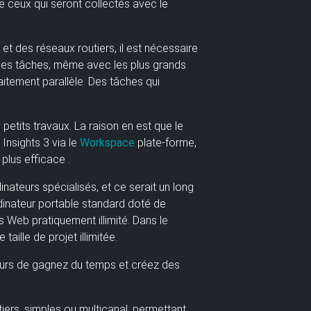
e ceux qui seront collectés avec le
t des réseaux routiers, il est nécessaire
 ces tâches, même avec les plus grands
itement parallèle. Des tâches qui
s petits travaux. La raison en est que le
R
Insights 3
via le
Workspace
plate-forme,
p plus efficace
.
ateurs spécialisés, et ce serait un long
rdinateur portable standard doté de
Web pratiquement illimité. Dans le
aille de projet illimitée.
teurs de gagnez du temps et créez des
iers, simples ou multicanal, permettant