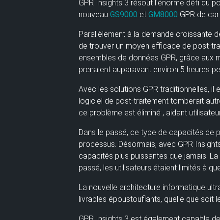
GPR Insights 3 résout l'énorme défi du p
nouveau
GS9000
et
GM8000
GPR de cart
Parallèlement à la demande croissante de 
de trouver un moyen efficace de post-tra
ensembles de données GPR, grâce aux modèl
prenaient auparavant environ 5 heures p
Avec les solutions GPR traditionnelles, il 
logiciel de post-traitement tomberait a
ce problème
est éliminé
, aidant
utilisate
Dans le passé, ce type de capacités de po
processus. Désormais, avec GPR Insights 3
capacités plus puissantes que jamais. La
passé, les utilisateurs étaient limités à q
La nouvelle architecture informatique ultr
livrables époustouflants, quelle que soit l
GPR Insights 3 est également
capable de 